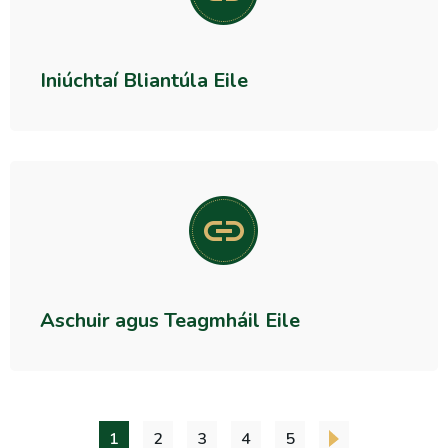
Iniúchtaí Bliantúla Eile
Aschuir agus Teagmháil Eile
1
2
3
4
5