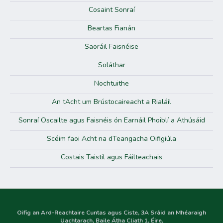
Cosaint Sonraí
Beartas Fianán
Saoráil Faisnéise
Soláthar
Nochtuithe
An tAcht um Brústocaireacht a Rialáil
Sonraí Oscailte agus Faisnéis ón Earnáil Phoiblí a Athúsáid
Scéim faoi Acht na dTeangacha Oifigiúla
Costais Taistil agus Fáilteachais
Oifig an Ard-Reachtaire Cuntas agus Ciste, 3A Sráid an Mhéaraigh
Uachtarach, Baile Átha Cliath 1, Éire,