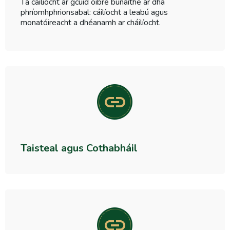
Tá cáilíocht ár gcuid oibre bunaithe ar dhá
phríomhphrionsabal: cáilíocht a leabú agus
monatóireacht a dhéanamh ar cháilíocht.
Taisteal agus Cothabháil