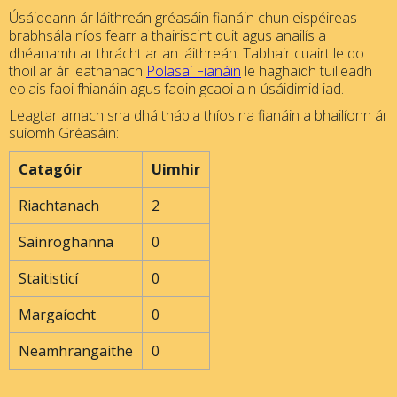
Úsáideann ár láithreán gréasáin fianáin chun eispéireas
brabhsála níos fearr a thairiscint duit agus anailís a
dhéanamh ar thrácht ar an láithreán. Tabhair cuairt le do
thoil ar ár leathanach
Polasaí Fianáin
le haghaidh tuilleadh
eolais faoi fhianáin agus faoin gcaoi a n-úsáidimid iad.
Leagtar amach sna dhá thábla thíos na fianáin a bhailíonn ár
suíomh Gréasáin:
Catagóir
Uimhir
Riachtanach
2
Sainroghanna
0
Staitisticí
0
Margaíocht
0
Neamhrangaithe
0