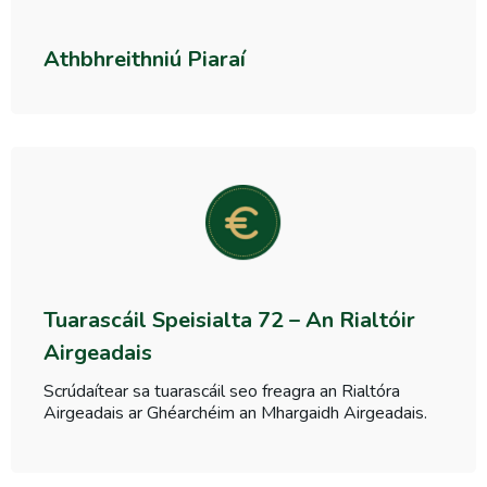
Athbhreithniú Piaraí
Tuarascáil Speisialta 72 – An Rialtóir
Airgeadais
Scrúdaítear sa tuarascáil seo freagra an Rialtóra
Airgeadais ar Ghéarchéim an Mhargaidh Airgeadais.