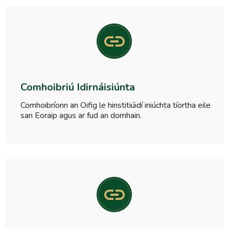
Comhoibriú Idirnáisiúnta
Comhoibríonn an Oifig le hinstitiúidí iniúchta tíortha eile
san Eoraip agus ar fud an domhain.