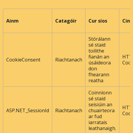
Ainm
Catagóir
Cur síos
Cine
Stórálann
sé staid
toilithe
fianán an
HTT
CookieConsent
Riachtanach
úsáideora
Cook
don
fhearann ​​
reatha
Coinníonn
sé staid
seisiúin an
HTT
ASP.NET_SessionId
Riachtanach
chuairteora
Cook
ar fud
iarratais
leathanaigh.