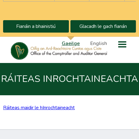
Fianáin a bhainistiú
Glacadh le gach fianán
Gaeilge
English
RÁITEAS INROCHTAINEACHTA
Ráiteas maidir le hInrochtaineacht