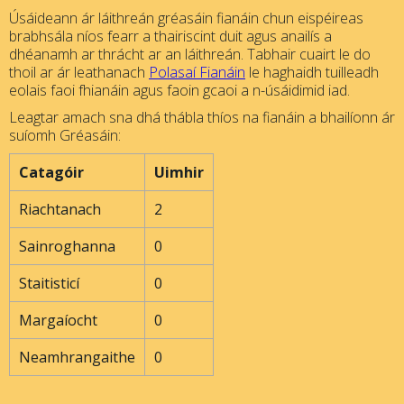
Úsáideann ár láithreán gréasáin fianáin chun eispéireas
brabhsála níos fearr a thairiscint duit agus anailís a
dhéanamh ar thrácht ar an láithreán. Tabhair cuairt le do
thoil ar ár leathanach
Polasaí Fianáin
le haghaidh tuilleadh
eolais faoi fhianáin agus faoin gcaoi a n-úsáidimid iad.
Leagtar amach sna dhá thábla thíos na fianáin a bhailíonn ár
suíomh Gréasáin:
Catagóir
Uimhir
Riachtanach
2
Sainroghanna
0
Staitisticí
0
Margaíocht
0
Neamhrangaithe
0