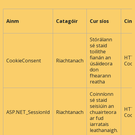
Ainm
Catagóir
Cur síos
Cine
Stórálann
sé staid
toilithe
fianán an
HTT
CookieConsent
Riachtanach
úsáideora
Cook
don
fhearann ​​
reatha
Coinníonn
sé staid
seisiúin an
HTT
ASP.NET_SessionId
Riachtanach
chuairteora
Cook
ar fud
iarratais
leathanaigh.